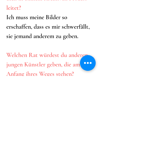
leitet?
Ich muss meine Bilder so 
erschaffen, dass es mir schwerfällt, 
sie jemand anderem zu geben. 
Welchen Rat würdest du anderen 
jungen Künstler geben, die am 
Anfang ihres Weges stehen?
Ein grundsätzliches Prinzip, das 
sich auf alle Ziele im Leben 
anwenden lässt, ist die 
Visualisierung. Sie hilft dabei, klare 
Vorstellungen, die man erreichen 
möchte zu entwickeln.