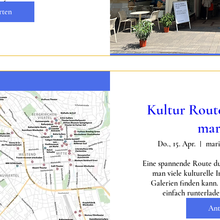
rten
Kultur Route
ma
Do., 15. Apr.
mari
Eine spannende Route du
man viele kulturelle I
Galerien finden kann. 
einfach runterlad
Ant