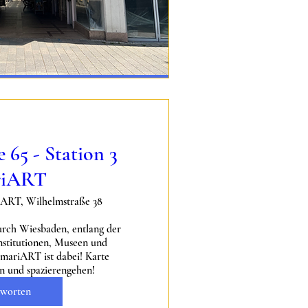
 65 - Station 3
riART
ART, Wilhelmstraße 38
rch Wiesbaden, entlang der 
nstitutionen, Museen und 
mariART ist dabei! Karte 
en und spazierengehen!
worten