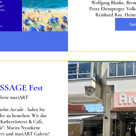
Wolfgang Blanke, Bernd
Petra Ehrnsperger, Volk
Reinhard Roy, Heine
Ant
SAGE Fest
lerie mariART
helm-Arcade - laden Sie 
der zu besuchen. Wir das 
feerösterei & Café, 
r", Marita Nyankene 
ery und mariART Galerie!