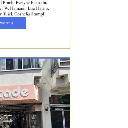
 Brach, Evelyne Eckstein, 
er W. Hamann, Lisa Harms, 
r Thiel, Cornelia Stumpf
worten