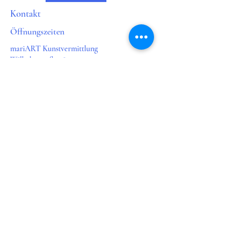
Kontakt
Öffnungszeiten
mariART Kunstvermittlung
Wilhelmstraße 38
65183 Wiesbaden
marionschellenberg@mariart.org
Mobil 0160 93842393
Mo. & Do geschlossen
Di.
11.00 - 18.00
Uhr
Mi.
11.00 -18.00
Uhr
Fr.
11.00 - 16.00
Uhr
Sa.
11.00 - 16.00
Uhr
Themen