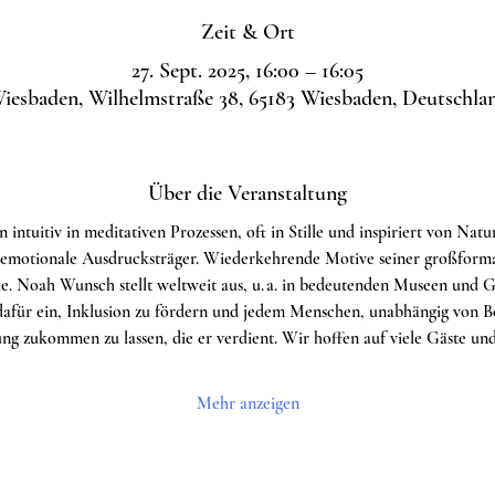
Zeit & Ort
27. Sept. 2025, 16:00 – 16:05
iesbaden, Wilhelmstraße 38, 65183 Wiesbaden, Deutschla
Über die Veranstaltung
 intuitiv in meditativen Prozessen, oft in Stille und inspiriert von Natur
 emotionale Ausdrucksträger. Wiederkehrende Motive seiner großformat
e. Noah Wunsch stellt weltweit aus, u. a. in bedeutenden Museen und G
afür ein, Inklusion zu fördern und jedem Menschen, unabhängig von Be
g zukommen zu lassen, die er verdient. Wir hoffen auf viele Gäste un
Mehr anzeigen