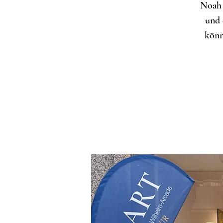
Noah 
und
könn