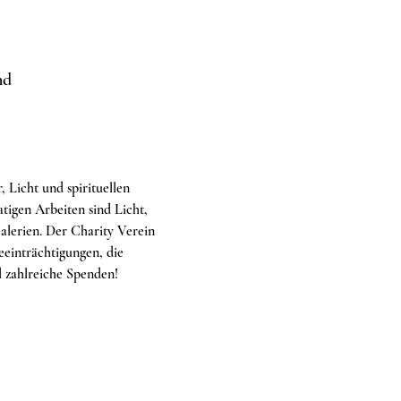
nd
, Licht und spirituellen 
igen Arbeiten sind Licht, 
alerien. Der Charity Verein 
einträchtigungen, die 
d zahlreiche Spenden!