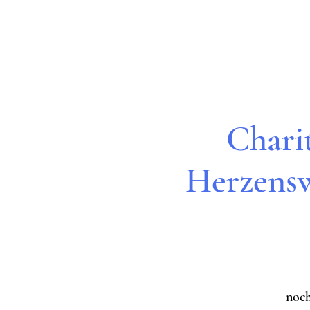
Chari
Herzensw
noch