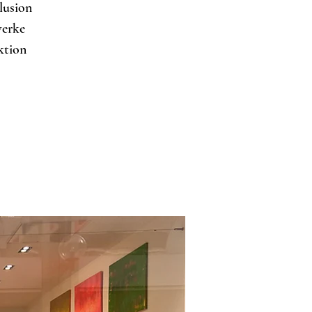
lusion
erke
ktion