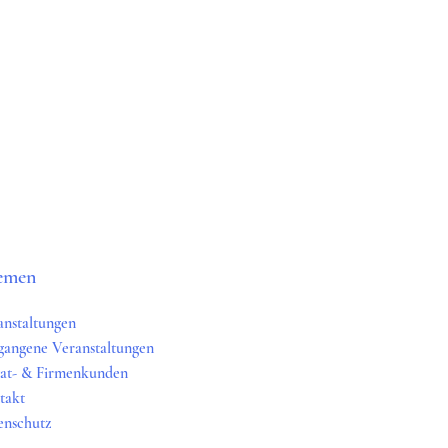
emen
anstaltungen
gangene Veranstaltungen
vat- & Firmenkunden
takt
enschutz