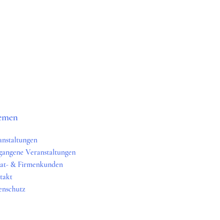
emen
anstaltungen
gangene Veranstaltungen
vat- & Firmenkunden
takt
enschutz