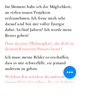
Im Moment habe ich die Möglichkeit,
an vielen neuen Projekten
teilzunehmen. Ich freue mich sehr
darauf und bin mit voller Energie
dabei. In fünf Jahren? Ich werde mein
Bestes geben!
Hast du eine "Philosophie", die dich in
deinem Kreativen Prozess leitet?
Ich muss meine Bilder so erschaffen,
dass es mir schwerfällt, sie jemand
anderem zu geben.
Welchen Rat würdest du anderen
jungen Künstler geben, die am Anfang
ihres Weges stehen?
Ein grundsätzliches Prinzip, das sich
auf alle Ziele im Leben anwenden lässt,
ist die Visualisierung. Sie hilft dabei,