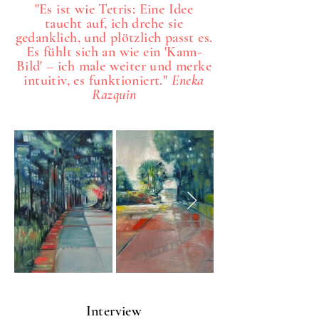
"Es ist wie Tetris: Eine Idee
taucht auf, ich drehe sie
gedanklich, und plötzlich passt es.
Es fühlt sich an wie ein 'Kann-
Bild' – ich male weiter und merke
intuitiv, es funktioniert."
Eneka
Razquin
Interview