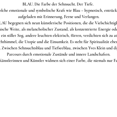
BLAU. Die Farbe der Sehnsucht. Der Tiefe. 
olche emotionale und symbolische Kraft wie Blau – hypnotisch, entrück
aufgeladen mit Erinnerung, Ferne und Verlangen.
U begegnen sich neun künstlerische Positionen, die die Vielschichtigke
ische Weite, als melancholischer Zustand, als konzentrierte Energie o
 ein stiller Sog, andere leuchten elektrisch, flirren, verdichten sich zu
thimmel, die Utopie und die Einsamkeit. Es steht für Spiritualität eben
 Zwischen Sehnsuchtsblau und Tiefseeblau, zwischen Yves Klein und dig
Parcours durch emotionale Zustände und innere Landschaften.
ünstlerinnen und Künstler widmen sich einer Farbe, die niemals nur Far