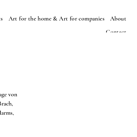
ts
Art for the home & Art for companies
About
Contact
age von
Brach,
Harms,