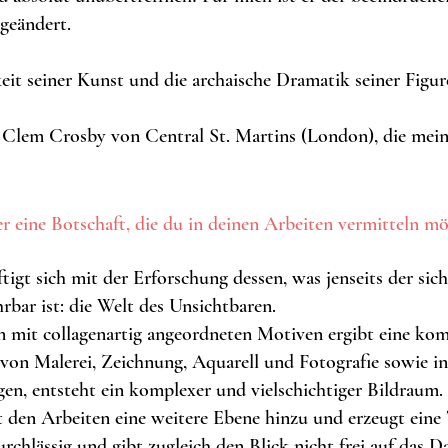
 geändert.
eit seiner Kunst und die archaische Dramatik seiner Figur
lem Crosby von Central St. Martins (London), die meine
r eine Botschaft, die du in deinen Arbeiten vermitteln m
ftigt sich mit der Erforschung dessen, was jenseits der s
hrbar ist: die Welt des Unsichtbaren.
n mit collagenartig angeordneten Motiven ergibt eine kom
n Malerei, Zeichnung, Aquarell und Fotografie sowie int
gen, entsteht ein komplexer und vielschichtiger Bildraum.
 den Arbeiten eine weitere Ebene hinzu und erzeugt eine Ti
urchlässig und gibt zugleich den Blick nicht frei auf das