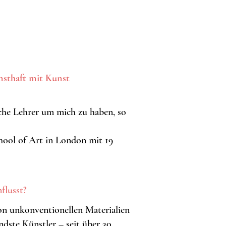
rnsthaft mit Kunst
sche Lehrer um mich zu haben, so
ool of Art in London mit 19
flusst?
von unkonventionellen Materialien
endste Künstler – seit über 30